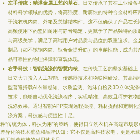
左手传统：精湛金属工艺的基石
。日立传承了其在工业设备
材料科学领域的优势，将高强度、耐腐蚀的特种合金材料应
于洗衣机内筒、外箱及关键结构件。这不仅确保了产品在长
高频使用下的坚固耐用与静音稳定，更赋予了产品独特的质
与高级美学，满足了高端用户对品质与品位的双重追求。金
制品（如不锈钢内筒、钛合金提升筋）的卓越性能，成为其
品可靠性的物理保障和直观体现。
右手科技：智能洗涤的智慧内核
。在传统工艺的坚实基础上
日立大力投入人工智能、传感器技术和物联网研发。其高端
型普遍搭载AI衣量感知、水质监测、泡沫自检及3D立体洗涤
技术，能够自动优化洗涤程序，实现精准、高效且呵护衣物
洗涤效果。通过智能APP实现远程操控、耗材提醒和定制化
涤方案，科技感与便捷性十足。
这种“传统为体，科技为用”的策略，使得日立洗衣机在高端市场形
了差异化的技术壁垒和品牌认知：它不仅是高科技家电，更是承
着精工制造精神的耐用艺术品。