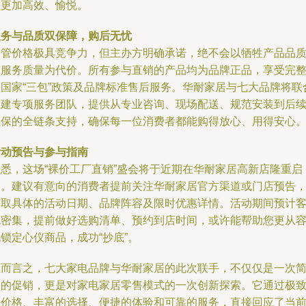
程更加高效、愉悦。
服务与品质双保障，购后无忧
尽管价格极具竞争力，但主办方明确承诺，绝不会以牺牲产品品
与服务质量为代价。所有参与直销的产品均为品牌正品，享受完
的国家“三包”政策及品牌标准售后服务。华耐家居与七大品牌将联
组建专项服务团队，提供从专业咨询、现场配送、规范安装到后
维保的全链条支持，确保每一位消费者都能购得放心、用得安心
活动预告与参与指南
据悉，这场“裸价工厂直销”盛会将于近期在华耐家居高新店隆重启
幕。建议有意向的消费者提前关注华耐家居官方渠道或门店预告
获取具体的活动日期、品牌阵容及限时优惠详情。活动期间预计
流密集，提前做好选购清单、预约到店时间，或许能帮助您更从
锁定心仪商品，成功“抄底”。
总而言之，七大家电品牌与华耐家居的此次联手，不仅仅是一次
单的促销，更是对家电家居零售模式的一次创新探索。它通过极
的价格、丰富的选择、便捷的体验和可靠的服务，直接回应了当