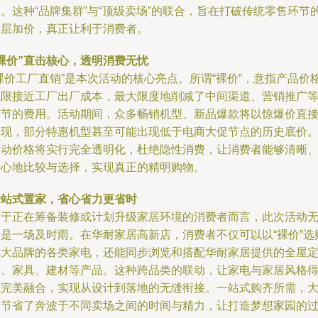
。这种“品牌集群”与“顶级卖场”的联合，旨在打破传统零售环节
层层加价，真正让利于消费者。
裸价”直击核心，透明消费无忧
裸价工厂直销”是本次活动的核心亮点。所谓“裸价”，意指产品价
无限接近工厂出厂成本，最大限度地削减了中间渠道、营销推广
环节的费用。活动期间，众多畅销机型、新品爆款将以惊爆价直
呈现，部分特惠机型甚至可能出现低于电商大促节点的历史底价
活动价格将实行完全透明化，杜绝隐性消费，让消费者能够清晰
放心地比较与选择，实现真正的精明购物。
一站式置家，省心省力更省时
对于正在筹备装修或计划升级家居环境的消费者而言，此次活动
疑是一场及时雨。在华耐家居高新店，消费者不仅可以以“裸价”选
七大品牌的各类家电，还能同步浏览和搭配华耐家居提供的全屋
制、家具、建材等产品。这种跨品类的联动，让家电与家居风格
以完美融合，实现从设计到落地的无缝衔接。一站式购齐所需，
大节省了奔波于不同卖场之间的时间与精力，让打造梦想家园的