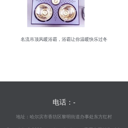
名流吊顶风暖浴霸，浴霸让你温暖快乐过冬
电话：-
地址：哈尔滨市香坊区黎明街道办事处东方红村