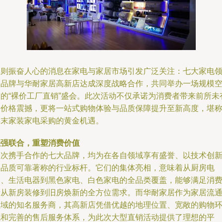
一则振奋人心的消息在家电与家居市场引发广泛关注：七大家电
军品牌与华耐家居高新店达成深度战略合作，共同举办一场规模
前的“裸价工厂直销”盛会。此次活动不仅承诺为消费者带来前所未
的价格震撼，更将一站式购物体验与品质保障提升至新高度，堪
年末家装家电采购的黄金机遇。
强强联合，重塑消费价值
本次携手合作的七大品牌，均为在各自领域享有盛誉、以技术创
和品质可靠著称的行业标杆。它们的集体亮相，意味着从厨房电
器、生活电器到黑色家电、白色家电的全品类覆盖，能够满足消
者从新房装修到旧房焕新的全方位需求。而华耐家居作为家居流
领域的知名服务商，其高新店凭借优越的地理位置、宽敞的购物
境和完善的售后服务体系，为此次大型直销活动提供了理想的平